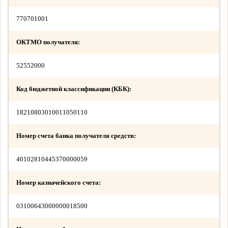
770701001
ОКТМО получателя:
52552000
Код бюджетной классификации (КБК):
18210803010011050110
Номер счета банка получателя средств:
40102810445370000059
Номер казначейского счета:
03100643000000018500